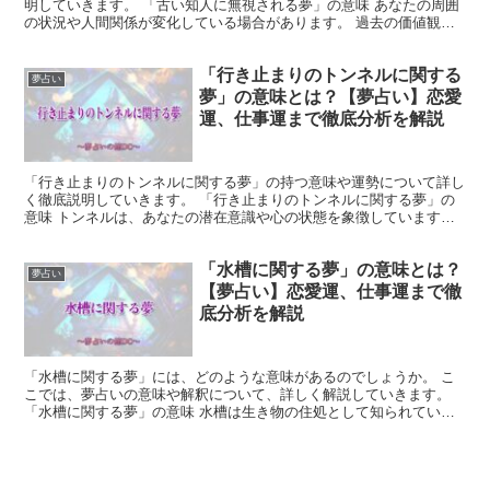
明していきます。 「古い知人に無視される夢」の意味 あなたの周囲
の状況や人間関係が変化している場合があります。 過去の価値観や
関係性を引きづりすぎず、柔軟に対応することが重要です...
「行き止まりのトンネルに関する
夢占い
夢」の意味とは？【夢占い】恋愛
運、仕事運まで徹底分析を解説
「行き止まりのトンネルに関する夢」の持つ意味や運勢について詳し
く徹底説明していきます。 「行き止まりのトンネルに関する夢」の
意味 トンネルは、あなたの潜在意識や心の状態を象徴しています。
行き止まりとなっていた場合は、あなたが現在抱えている...
「水槽に関する夢」の意味とは？
夢占い
【夢占い】恋愛運、仕事運まで徹
底分析を解説
「水槽に関する夢」には、どのような意味があるのでしょうか。 こ
こでは、夢占いの意味や解釈について、詳しく解説していきます。
「水槽に関する夢」の意味 水槽は生き物の住処として知られていま
す。 そのため、水槽に関連した夢はあなたの周囲の人間と...