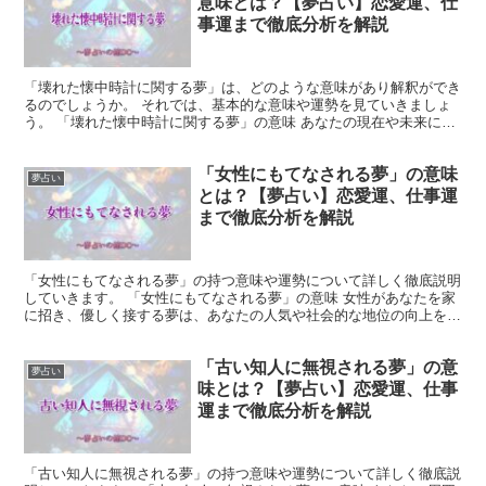
意味とは？【夢占い】恋愛運、仕
事運まで徹底分析を解説
「壊れた懐中時計に関する夢」は、どのような意味があり解釈ができ
るのでしょうか。 それでは、基本的な意味や運勢を見ていきましょ
う。 「壊れた懐中時計に関する夢」の意味 あなたの現在や未来に関
係する意味を持つ夢です。 一般的に、懐中時計は時間を...
「女性にもてなされる夢」の意味
夢占い
とは？【夢占い】恋愛運、仕事運
まで徹底分析を解説
「女性にもてなされる夢」の持つ意味や運勢について詳しく徹底説明
していきます。 「女性にもてなされる夢」の意味 女性があなたを家
に招き、優しく接する夢は、あなたの人気や社会的な地位の向上を示
す夢です。 あなたが幸運の女神に守られていることを暗...
「古い知人に無視される夢」の意
夢占い
味とは？【夢占い】恋愛運、仕事
運まで徹底分析を解説
「古い知人に無視される夢」の持つ意味や運勢について詳しく徹底説