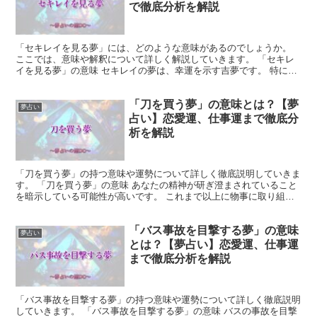
で徹底分析を解説
「セキレイを見る夢」には、どのような意味があるのでしょうか。
ここでは、意味や解釈について詳しく解説していきます。 「セキレ
イを見る夢」の意味 セキレイの夢は、幸運を示す吉夢です。 特に青
空に飛ぶセキレイを見た場合は、あなたの近々訪れる幸福...
「刀を買う夢」の意味とは？【夢
夢占い
占い】恋愛運、仕事運まで徹底分
析を解説
「刀を買う夢」の持つ意味や運勢について詳しく徹底説明していきま
す。 「刀を買う夢」の意味 あなたの精神が研ぎ澄まされていること
を暗示している可能性が高いです。 これまで以上に物事に取り組む
姿勢や考え方が冴え、周りからの評価も上がるでしょう。...
「バス事故を目撃する夢」の意味
夢占い
とは？【夢占い】恋愛運、仕事運
まで徹底分析を解説
「バス事故を目撃する夢」の持つ意味や運勢について詳しく徹底説明
していきます。 「バス事故を目撃する夢」の意味 バスの事故を目撃