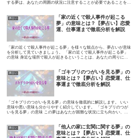
する夢は、あなたの周囲の状況に注意することが必要であることを暗
示している可能性が高いです。 現実世界でも何か危ない...
「家の近くで殺人事件が起こる
夢占い
夢」の意味とは？【夢占い】恋愛
運、仕事運まで徹底分析を解説
「家の近くで殺人事件が起こる夢」を様々な観点から、夢占いが意味
を分析して見ていきましょう。 「家の近くで殺人事件が起こる夢」
の意味 身近な場所で殺人が起きるということは、あなたの周りにも
危険な人がいる場合があります。 特に親しい人に対して殺...
「ゴキブリのつがいを見る夢」の
夢占い
意味とは？【夢占い】恋愛運、仕
事運まで徹底分析を解説
「ゴキブリのつがいを見る夢」の意味を徹底的に解説します。 いい
意味や悪い意味も分かりやすく紹介しています。 「ゴキブリのつが
いを見る夢」の意味 この夢はあなたが困難な状況に立ち向かい、そ
れを乗り越える能力を持っていることを示しています。 自...
「他人の家に玄関に関する夢」の
夢占い
意味とは？【夢占い】恋愛運、仕