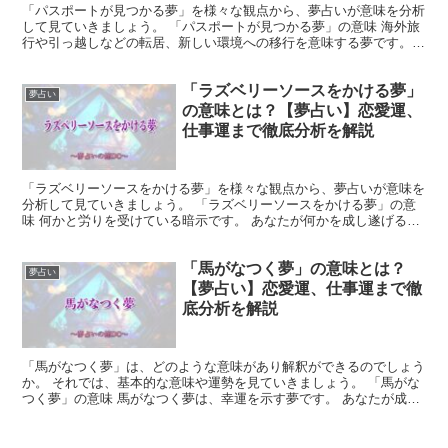
「パスポートが見つかる夢」を様々な観点から、夢占いが意味を分析
して見ていきましょう。 「パスポートが見つかる夢」の意味 海外旅
行や引っ越しなどの転居、新しい環境への移行を意味する夢です。
近いうちにあなたの生活は変化があり、新たなスタートが...
「ラズベリーソースをかける夢」
夢占い
の意味とは？【夢占い】恋愛運、
仕事運まで徹底分析を解説
「ラズベリーソースをかける夢」を様々な観点から、夢占いが意味を
分析して見ていきましょう。 「ラズベリーソースをかける夢」の意
味 何かと労りを受けている暗示です。 あなたが何かを成し遂げるた
めに頑張っている姿を、周囲の人が見ています。 その努...
「馬がなつく夢」の意味とは？
夢占い
【夢占い】恋愛運、仕事運まで徹
底分析を解説
「馬がなつく夢」は、どのような意味があり解釈ができるのでしょう
か。 それでは、基本的な意味や運勢を見ていきましょう。 「馬がな
つく夢」の意味 馬がなつく夢は、幸運を示す夢です。 あなたが成功
を収めていることを暗示しています。 また、あなたの...