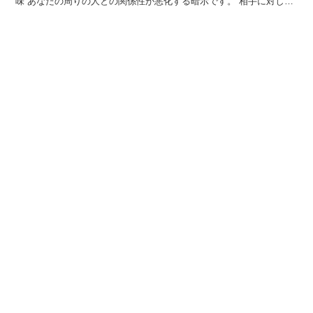
味 あなたの周りの人との関係性が悪化する暗示です。 相手に対して
不満や怒りを募らせている可能性がありますので、冷静に...