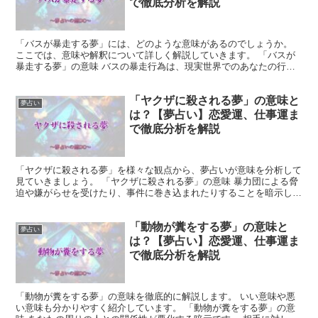
で徹底分析を解説
「バスが暴走する夢」には、どのような意味があるのでしょうか。
ここでは、意味や解釈について詳しく解説していきます。 「バスが
暴走する夢」の意味 バスの暴走行為は、現実世界でのあなたの行動
や言動が周囲に迷惑をかけていることを暗示しています。 ...
「ヤクザに殺される夢」の意味と
夢占い
は？【夢占い】恋愛運、仕事運ま
で徹底分析を解説
「ヤクザに殺される夢」を様々な観点から、夢占いが意味を分析して
見ていきましょう。 「ヤクザに殺される夢」の意味 暴力団による脅
迫や嫌がらせを受けたり、事件に巻き込まれたりすることを暗示して
います。 現実世界でもそのような危険性があるため、注...
「動物が糞をする夢」の意味と
夢占い
は？【夢占い】恋愛運、仕事運ま
で徹底分析を解説
「動物が糞をする夢」の意味を徹底的に解説します。 いい意味や悪
い意味も分かりやすく紹介しています。 「動物が糞をする夢」の意