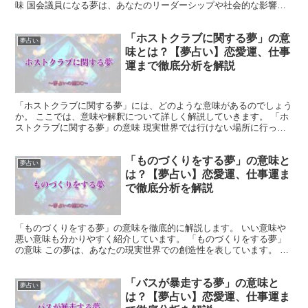
味 国会議員になる夢は、あなたのリーダーシップや社会的な影響力
を示す夢です。 あなたが社会に対してどのような役割を果...
「ホストクラブに関する夢」の意
夢占い
味とは？【夢占い】恋愛運、仕事
運まで徹底分析を解説
「ホストクラブに関する夢」には、どのような意味があるのでしょう
か。 ここでは、意味や解釈について詳しく解説していきます。 「ホ
ストクラブに関する夢」の意味 現実世界では行けない場所に行った
り、特別な体験をすることができるホストクラブに関連し...
「ものづくりをする夢」の意味と
夢占い
は？【夢占い】恋愛運、仕事運ま
で徹底分析を解説
「ものづくりをする夢」の意味を徹底的に解説します。 いい意味や
悪い意味も分かりやすく紹介しています。 「ものづくりをする夢」
の意味 この夢は、あなたの現実世界での創造性を表しています。 あ
なたが何かを作り出すという行為は、自分のアイデアを実...
「バスが暴走する夢」の意味と
夢占い
は？【夢占い】恋愛運、仕事運ま