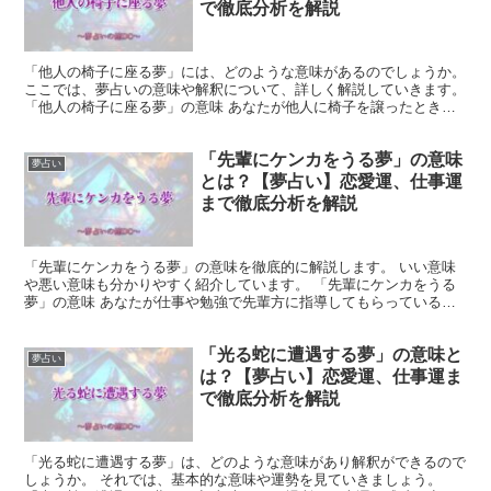
で徹底分析を解説
「他人の椅子に座る夢」には、どのような意味があるのでしょうか。
ここでは、夢占いの意味や解釈について、詳しく解説していきます。
「他人の椅子に座る夢」の意味 あなたが他人に椅子を譲ったとき、
その人はあなたに対して感謝の気持ちを抱くでしょう。...
「先輩にケンカをうる夢」の意味
夢占い
とは？【夢占い】恋愛運、仕事運
まで徹底分析を解説
「先輩にケンカをうる夢」の意味を徹底的に解説します。 いい意味
や悪い意味も分かりやすく紹介しています。 「先輩にケンカをうる
夢」の意味 あなたが仕事や勉強で先輩方に指導してもらっている場
面が描写されています。 この場合、あなたの努力が認めら...
「光る蛇に遭遇する夢」の意味と
夢占い
は？【夢占い】恋愛運、仕事運ま
で徹底分析を解説
「光る蛇に遭遇する夢」は、どのような意味があり解釈ができるので
しょうか。 それでは、基本的な意味や運勢を見ていきましょう。