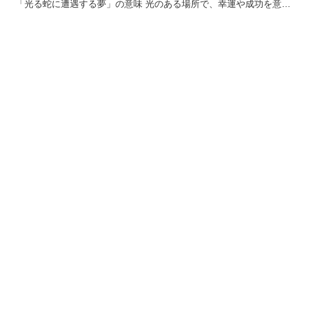
「光る蛇に遭遇する夢」の意味 光のある場所で、幸運や成功を意味
する蛇に出会うのは良い兆候です。 あなたが現在の状況に...