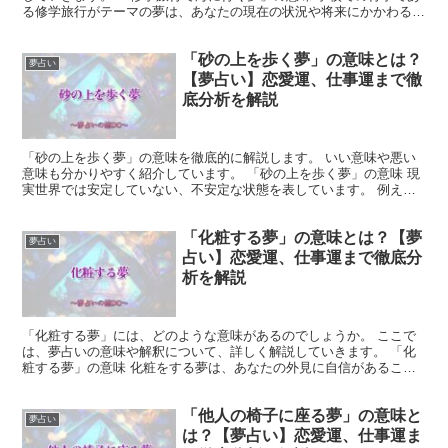
る修学旅行がテーマの夢は、あなたの現在の状況や将来にかかわる意
味を持つと思われます。 海のイメージは変化や無限大な...
「砂の上を歩く夢」の意味とは？
夢占い
【夢占い】恋愛運、仕事運まで徹
底分析を解説
「砂の上を歩く夢」の意味を徹底的に解説します。 いい意味や悪い
意味も分かりやすく紹介しています。 「砂の上を歩く夢」の意味 現
実世界では安定していない、不安定な状態を表しています。 例え
ば、仕事や人間関係などで悩んだり不安を感じることがある...
「化粧する夢」の意味とは？【夢
夢占い
占い】恋愛運、仕事運まで徹底分
析を解説
「化粧する夢」には、どのような意味があるのでしょうか。 ここで
は、夢占いの意味や解釈について、詳しく解説していきます。 「化
粧する夢」の意味 化粧をする夢は、あなたの外見に自信があること
を暗示している可能性が高いです。 あなたが周囲の人々か...
「他人の椅子に座る夢」の意味と
夢占い
は？【夢占い】恋愛運、仕事運ま