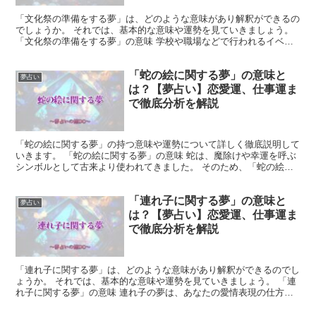
「文化祭の準備をする夢」は、どのような意味があり解釈ができるの
でしょうか。 それでは、基本的な意味や運勢を見ていきましょう。
「文化祭の準備をする夢」の意味 学校や職場などで行われるイベン
トである文化祭は、多くの人々の協力と計画的な進行によ...
「蛇の絵に関する夢」の意味と
夢占い
は？【夢占い】恋愛運、仕事運ま
で徹底分析を解説
「蛇の絵に関する夢」の持つ意味や運勢について詳しく徹底説明して
いきます。 「蛇の絵に関する夢」の意味 蛇は、魔除けや幸運を呼ぶ
シンボルとして古来より使われてきました。 そのため、「蛇の絵に
関する夢」は見通しが良くなることを暗示しています。 ...
「連れ子に関する夢」の意味と
夢占い
は？【夢占い】恋愛運、仕事運ま
で徹底分析を解説
「連れ子に関する夢」は、どのような意味があり解釈ができるのでし
ょうか。 それでは、基本的な意味や運勢を見ていきましょう。 「連
れ子に関する夢」の意味 連れ子の夢は、あなたの愛情表現の仕方や
親としての姿勢が反映されています。 良い連想であれば...