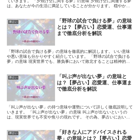
ていきます。 「夕焼け空に関する夢」の意味 夕焼け空に関連する夢
は、あなたが今の生活に満足していることが分かります。 穏やかな
気持ちで日々を送れている証拠です。 ただし、仕事面で...
「野球の試合で負ける夢」の意味
夢占い
とは？【夢占い】恋愛運、仕事運
まで徹底分析を解説
「野球の試合で負ける夢」の意味を徹底的に解説します。 いい意味
や悪い意味も分かりやすく紹介しています。 「野球の試合で負ける
夢」の意味 現実世界でも、勝負事において敗北することは精神的な
ダメージを与えてしまいます。 そのため、野球の試合で負...
「叫ぶ声が出ない夢」の意味と
夢占い
は？【夢占い】恋愛運、仕事運ま
で徹底分析を解説
「叫ぶ声が出ない夢」の持つ意味や運勢について詳しく徹底説明して
いきます。 「叫ぶ声が出ない夢」の意味 叫ぶ声が出ないというの
は、現実世界でも不安や焦りの現れです。 その為、夢占いにおいて
も同様の意味となります。 あなたが現在抱えている問題に...
「好きな人にアドバイスされる
夢占い
夢」の意味とは？【夢占い】恋愛