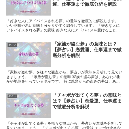
運、仕事運まで徹底分析を解説
「好きな人にアドバイスされる夢」の意味を徹底的に解説します。
いい意味や悪い意味も分かりやすく紹介しています。 「好きな人に
アドバイスされる夢」の意味 好きな人にアドバイスを受けること
は、その人があなたに自信を持ってもらいたいと考えている場...
「家族が盗む夢」の意味とは？
夢占い
【夢占い】恋愛運、仕事運まで徹
底分析を解説
「家族が盗む夢」を様々な観点から、夢占いが意味を分析して見てい
きましょう。 「家族が盗む夢」の意味 家族の盗み夢は、あなたの財
産や地位を狙っている暗示です。 特に親類からの盗みの夢は、あな
たが大きな幸運に出会うことを意味します。 「家族が盗...
「チャボが出てくる夢」の意味と
夢占い
は？【夢占い】恋愛運、仕事運ま
で徹底分析を解説
「チャボが出てくる夢」を様々な観点から、夢占いが意味を分析して
見ていきましょう。 「チャボが出てくる夢」の意味 チャボは小さな